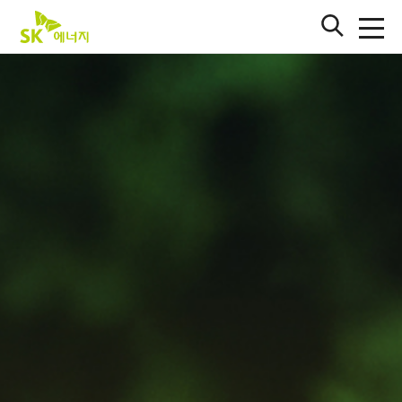
S
K
검
전
에
색
체
창
너
메
열
지
뉴
기
열
로
SK이노베이션
기
고
SK지오센트릭
SK온
SK인천석유화학
SK아이이테크놀로지
바로가기
SK어스온