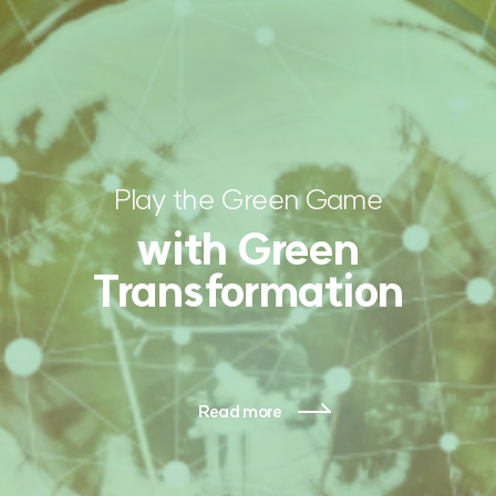
Play the Green Game
with Green
Transformation
Read more
Read more