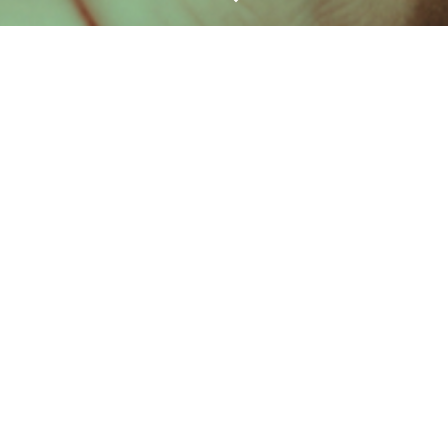
l
l
D
o
w
n
(
다
음
콘
텐
츠
영
역
으
로
이
동
)