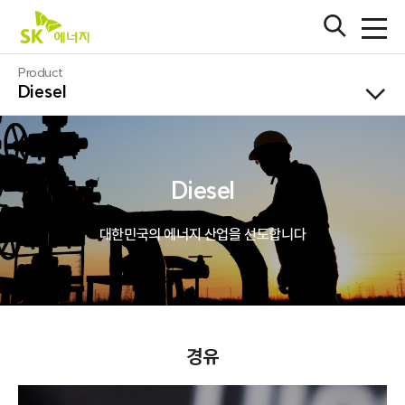
S
K
검
전
에
색
체
창
너
메
B
Product
열
지
뉴
Diesel
u
기
열
로
s
SK이노베이션
기
고
i
n
SK지오센트릭
e
s
SK온
Diesel
s
SK인천석유화학
대한민국의 에너지 산업을 선도합니다
SK아이이테크놀로지
바로가기
SK어스온
경유