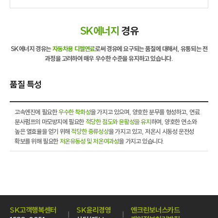
SK에너지
경유
SK에너지 경유는
자동차용 디젤연료
로써
경유에 요구되는 품질에 대해서, 유통되는 전
과정을 고려하여 매우 우수한 수준을 유지하고 있습니다.
품질 특성
고속엔진에 필요한
우수한 착화성
을 가지고 있으며, 양호한 분무를 형성하고, 연료
분사펌프의 마모방지에 필요한
적당한 점도와 윤활성을 유지
하며, 양호한 연소와
높은 열효율을 얻기 위해
적당한 증류성상
을 가지고 있고, 저온시 시동성 운전성
확보를 위해 필요한
저온유동성 및 저온여과성
을 가지고 있습니다.
SK고객행복센터
SK윤리경영
엔크린보너스카드